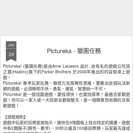
JAN
Pictureka - 獵圖任務
24
Pictureka! (獵圖任務)是由Arne Lauwers 設計, 由有名的遊戲公司孩
之寶(Hasbro)旗下的Parker Brothers 於2006年推出的的益智桌上遊
戲。
Pictureka! 專考玩家反應、聯想力及策略性思維，要勝出這個玩法新
穎的遊戲，必須眼明手快，勇氣、運氣、智慧缺一不可。
Pictureka! 是一個找圖遊戲，要找得快！也要找得準！最適合家歡遊
戲！你可以一家人或一大班朋友歡娛整天，是一個簡單而有趣的合家
歡遊戲！
【游戲規則】
遊戲中玩家的目標是按指示，搶快在9塊圖板上找出特定的圖畫。遊戲
中有2顆骰子(顏色、數字)、30秒沙漏及103張目標牌。玩家最先達成