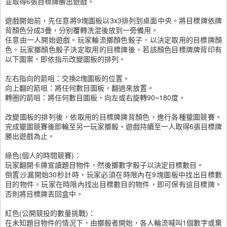
並取得6張目標牌勝出遊戲。
遊戲開始前，先任意將9塊圖板以3x3排列到桌面中央。將目標牌依牌
背顏色分成3疊，分别覆轉洗混後放到一旁備用。
任意由一人開始遊戲。玩家輪流擲顏色骰子，以決定取用的目標牌顏
色。玩家擲顏色骰子決定取用的目標牌後，若該顏色目標牌牌背印有
以下圖案，即依指示改變圖板的排列。
左右指向的箭咀：交換2塊圖板的位置。
向上翻的箭咀：將任何數目圖板，翻過來放置。
轉圈的箭咀：將任何數目圖板，向左或右旋轉90~180度。
改變圖板的排列後，依取用的目標牌牌背顏色，進行各種獵圖競賽。
完成獵圖競賽後即輪至另一玩家擲骰。遊戲持續至一人取得6張目標牌
勝出遊戲為止。
綠色(個人的時間競賽)：
玩家翻開卡牌宣讀題目物件，然後擲數字骰子以決定目標數目。
倒置沙漏開始30秒計時，玩家必須在時限內在9塊圖板中找出目標數
目的物件。玩家在時限內找出目標數目的物件，即可保有這目標牌。
否則將目標牌丟回盒中。
紅色(公開競投的數量挑戰)：
在未知題目物件的情況下，由擲骰者開始，各人輪流喊叫1個數字或棄